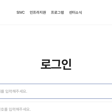
SIVC
인프라지원
프로그램
센터소식
공지
언론보도
성남산업진흥원 연계 [KETI] 시스템 반도체 개발지원 센터
고성능 인터페이스&차세대 PCIe Gen5 프로토콜 세미나 개최 (7/1(수), 개발지원센터 교육실)
로그인
장비사용을 위한
증을 위한
련
 위한
기술 지원부터 장비 예약까지, 
이론 및 실습 중심의 맞춤형 
고주파 신호부터 미세 노이
장비사용 가이드입니다
설계 검증 장비 및 검증
있습니다.
니다.
다.
남겨주시면
정밀하게 분석 가능한 계측 솔루션을
신속하고 친절하게 답변
현장 적응력을 높입니다
HW&SW 플랫폼