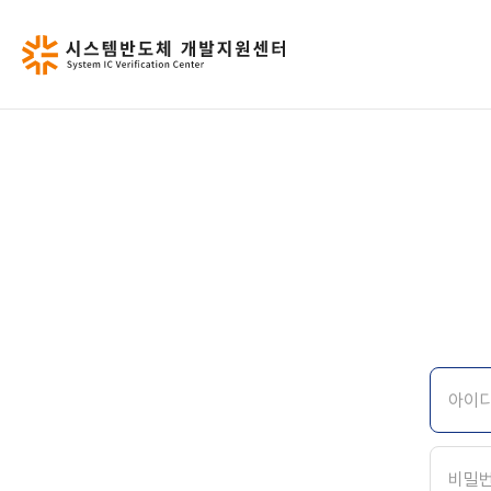
SIVC 소개
설계검증장비
프로그램 안내
공지사항
공지
언론보도
사업소개
계측장비
교육/세미나
언론보도
시설안내
검증솔루션
교육일정
문의하기
전문인력
장비브로슈어
함께하는 기관
오시는 길
 궁금한 점을
 교육으로
이즈까지
 검증
개발지원센터는 프로그램을 통해 
고성능/고사양의 SoC 설계·검
Emulation 설계검증
센터 이용 및 지원 관
지원을
을 제공합니다.
변드리겠습니다.
다.
궁금하신 사항을 문의하실 수 
첨단 장비 인프라를 제공합
맞춤형 교육을 지원합니
통합 환경 제공