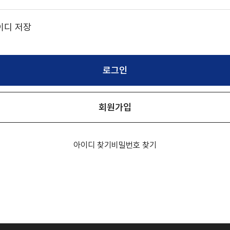
교육
교육
접수중
접수중
이디 저장
교육일시
교육일시
2026.08.28(금) 10:00 ~ 2026.08.28
2026.08.28(금) 10:00 ~ 2026.08.28
로그인
VC
SIVC 소개
사업소개
시설안내
교육장소
교육장소
시스템반도체 개발지원센터 교육장
시스템반도체 개발지원센터 교육장
신청정원
신청정원
0/15
0/15
회원가입
프라지원
설계검증장비
계측장비
검증솔루션
환경으로
 통해
경에서
으로
눈에
반도체 검증용 고성능 컴퓨팅 환
반도체 칩에 대한
수도권 주요 교통망과 인접해
시뮬레이션부터 실제 검증
설계·계측·교육 인프라를 
소재 및 패턴 분석에 최적
필요한 정보를 간편하
미래를 만들어가는
설계 검증, 신
감합니다.
있습니다.
합니다.
니다.
.
고해상도 현미경 장비로 정밀한 
다운로드하거나 바로 확인하실 수
언제든지 쉽게 방문하실 수 있
통합 환경을 갖추고 있습니
시스템반도체 전문 지원 
등을 지원하고 있습니다
글로벌 기술리더
EDA SW 지원
아이디 찾기
비밀번호 찾기
가능합니다.
로그램
프로그램 안내
교육/세미나
교육일정
터소식
공지사항
언론보도
문의하기