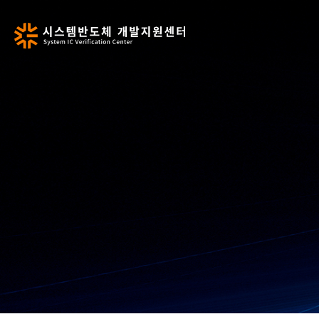
SIVC 소개
설계검증장비
프로그램 안내
공지사항
공지
언론보도
사업소개
계측장비
교육/세미나
언론보도
시설안내
검증솔루션
교육일정
문의하기
전문인력
장비브로슈어
함께하는 기관
오시는 길
 궁금한 점을
 교육으로
이즈까지
 검증
개발지원센터는 프로그램을 통해 
고성능/고사양의 SoC 설계·검
Emulation 설계검증
센터 이용 및 지원 관
지원을
을 제공합니다.
변드리겠습니다.
다.
궁금하신 사항을 문의하실 수 
첨단 장비 인프라를 제공합
맞춤형 교육을 지원합니
통합 환경 제공