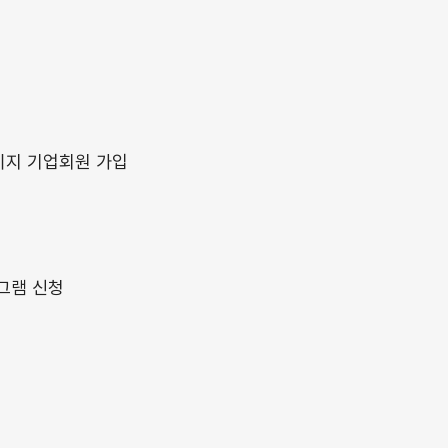
VC
SIVC 소개
사업소개
시설안내
지 기업회원 가입
프라지원
설계검증장비
계측장비
검증솔루션
로그램
프로그램 안내
교육/세미나
교육일정
그램 신청
터소식
공지사항
언론보도
문의하기