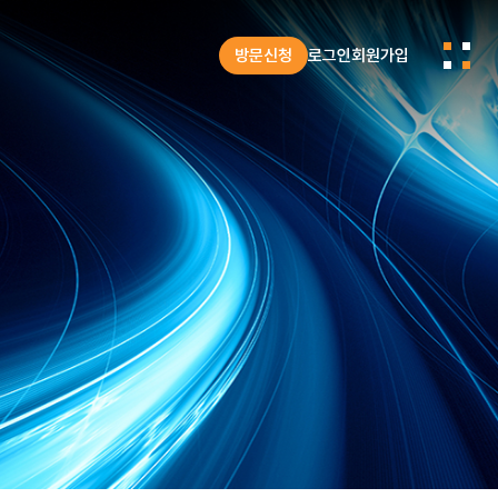
방문신청
로그인
회원가입
공지
언론보도
시스템반도체 기업 글로벌 전시·마케팅 지원 프로그램(~2027년 3월까지)
'SEDEX 2025 반도체 인프라 공동관' 부스 운영 및 상담 지원
‘시스템반도체 개발지원센터 간담회’ 개
궁금한 점을
교육으로
즈까지
.
개발지원센터는 프로그램을 통해 장
고성능/고사양의 SoC 설계·검증
고성능 반도체 IP 설계 검
센터 이용 및 지원 관련
 제공합니다.
드리겠습니다.
.
궁금하신 사항을 문의하실 수 있
첨단 장비 인프라를 제공합니
맞춤형 교육을 지원합니다
환경 구축 및 운영