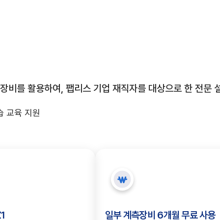
교육
교육
접수중
접수중
교육일시
교육일시
2026.08.28(금) 10:00 ~ 2026.08.28
2026.08.28(금) 10:00 ~ 2026.08.28
교육장소
교육장소
시스템반도체 개발지원센터 교육장
시스템반도체 개발지원센터 교육장
 고성능 장비를 활용하여, 팹리스 기업 재직자를 대상으로 한 전
신청정원
신청정원
0/15
0/15
습 교육 지원
환경으로
 통해
경에서
으로
눈에
반도체 검증용 고성능 컴퓨팅 환
반도체 칩에 대한
수도권 주요 교통망과 인접해
시뮬레이션부터 실제 검증
설계·계측·교육 인프라를 
소재 및 패턴 분석에 최적
필요한 정보를 간편하
미래를 만들어가는
설계 검증, 신
감합니다.
있습니다.
합니다.
니다.
.
고해상도 현미경 장비로 정밀한 
다운로드하거나 바로 확인하실 수
언제든지 쉽게 방문하실 수 있
통합 환경을 갖추고 있습니
시스템반도체 전문 지원 
등을 지원하고 있습니다
글로벌 기술리더
EDA SW 지원
가능합니다.
Z1
일부 계측장비 6개월 무료 사용