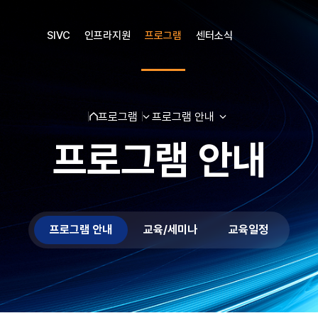
SIVC
인프라지원
프로그램
센터소식
프로그램
프로그램 안내
공지
언론보도
프로그램 안내
고성능 인터페이스&차세대 PCIe Gen5 프로토콜 세미나 개최 (7/1(수), 개발지원센터 교육실)
성남산업진흥원 연계 [KETI] 시스템 반도체 개발지원 센터
프로그램 안내
교육/세미나
교육일정
장비사용을 위한
증을 위한
련
 위한
기술 지원부터 장비 예약까지, 
이론 및 실습 중심의 맞춤형 
고주파 신호부터 미세 노이
장비사용 가이드입니다
설계 검증 장비 및 검증
있습니다.
니다.
다.
남겨주시면
정밀하게 분석 가능한 계측 솔루션을
신속하고 친절하게 답변
현장 적응력을 높입니다
HW&SW 플랫폼