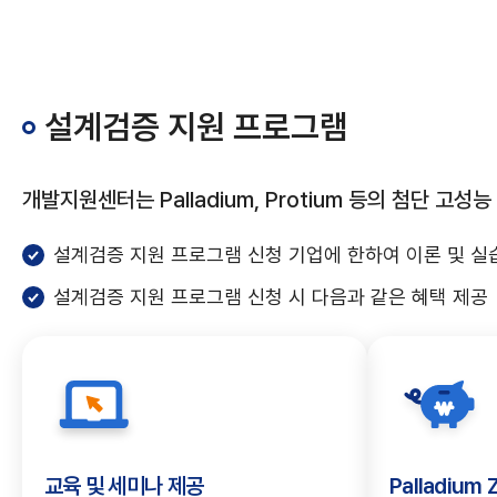
설계검증 지원 프로그램
개발지원센터는 Palladium, Protium 등의 첨단
설계검증 지원 프로그램 신청 기업에 한하여 이론 및 실
증까지
적화된
게
기업 맞춤형 테스트 검증 
초고속 신호 측정 장비를
주요 장비 정보를 웹 환
실습 중심의 맞춤형 교육
월별·장비별 일정을 한
설계검증 지원 프로그램 신청 시 다음과 같은 혜택 제공
 샘플 분석이
수 있습니다.
니다.
제품 개발 시간과 비용을 절
파악할 수 있도록 구성되어 
전문적인 검증 환경을 지원
편리하게 열람하실 수 있습
현장 적용력을 높입니다
교육 및 세미나 제공
Palladium 